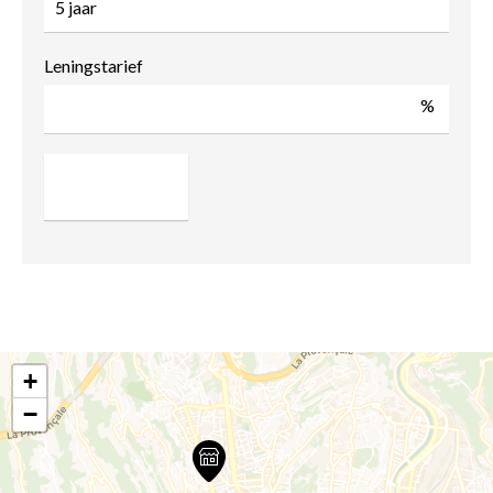
Leningstarief
%
+
−