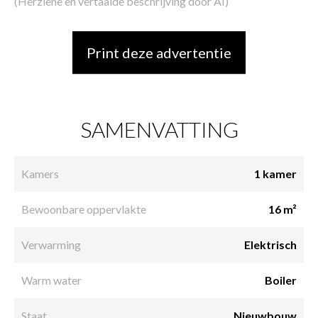
(Herziene en vertaalde beschrijving door AI)
Print deze advertentie
SAMENVATTING
Kamers
1 kamer
Bewoonbare oppervlakte
16 m²
Verwarming
Elektrisch
Warm water
Boiler
Staat
Nieuwbouw