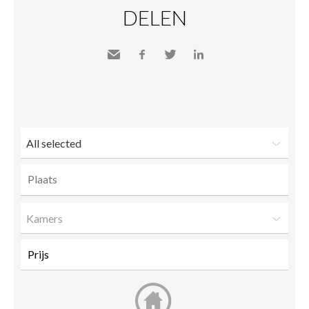
DELEN
Send
Facebook
Twitter
LinkedIn
to a
friend
All selected
Kamers