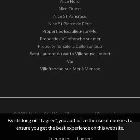
Nice Nord
Nice Ouest
Nice St Pancrace
Nice St Pierre de Féric
Properties Beaulieu-sur-Mer
Properties Villefranche sur mer
Property for sale la Colle sur loup
Saint Laurent du var to Villeneuve Loubet
Var
Villefranche-sur-Mer à Menton
© 2026 Maison 06 -
Wettelijke gegevens / Onze tarieven
-
By clicking on "I agree", you authorize the use of cookies to
Privacy notice
– Design by
apimo™ Logiciel immobilier
ensure you get the best experience on this website.
BTW-nummer : FR62511186363
Leer meer
I agree