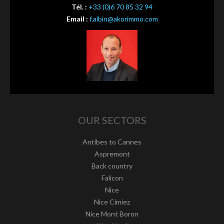
Tél. :
+33 (0)6 70 85 32 94
Email :
f.albin@akorimmo.com
OUR SECTORS
Antibes to Cannes
Aspremont
Back country
Falicon
Nice
Nice Cimiez
Nice Mont Boron