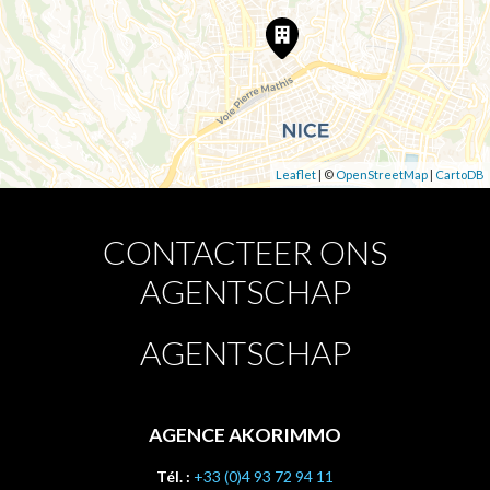
Leaflet
| ©
OpenStreetMap
|
CartoDB
CONTACTEER ONS
AGENTSCHAP
AGENTSCHAP
AGENCE AKORIMMO
Tél. :
+33 (0)4 93 72 94 11