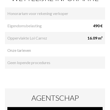
Honorarium voor rekening verkoper
Eigendomsbelasting
490 €
Oppervlakte Loi Carrez
16.09 m²
Onze tarieven
Geen lopende procedures
AGENTSCHAP