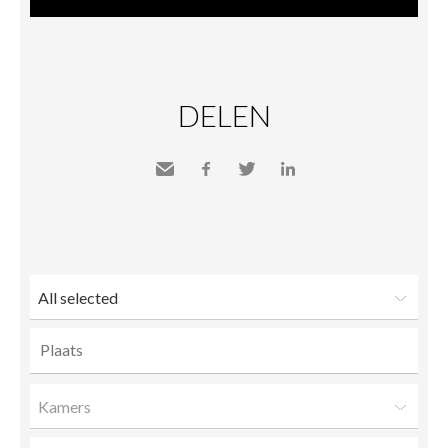
DELEN
Send
Facebook
Twitter
LinkedIn
to a
friend
All selected
Kamers