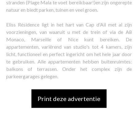
stranden (Plage Mala te voet bereikbaar!)en zijn ongerepte
natuur en biedt parken, tuinen en veel groen.
Eliss Résidence ligt in het hart van Cap d'Ail met al zijn
voorzieningen, van waaruit u met de trein of via de A8
Monaco, Marseille of Nice kunt bereiken. De
appartementen, variërend van studio's tot 4 kamers, zijn
licht, functioneel en perfect ingericht om het hele jaar door
te gebruiken. Alle appartementen hebben buitenruimtes:
balkons of terrassen. Onder het complex zijn de
parkeergarages gelegen.
Print deze advertentie