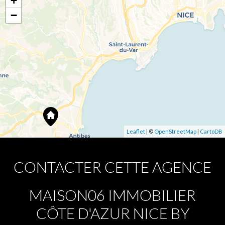
+
−
Leaflet
| ©
OpenStreetMap
|
CartoDB
CONTACTER CETTE AGENCE
MAISON06 IMMOBILIER
CÔTE D'AZUR NICE BY