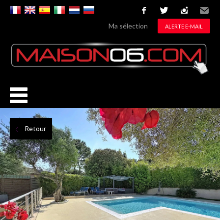
facebook
twitter
instagram
Email
Ma sélection
ALERTE E-MAIL
Retour