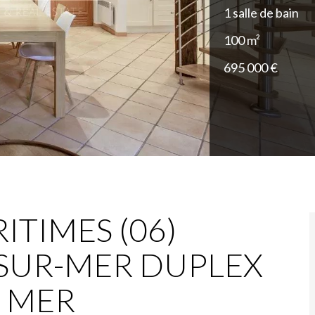
1 salle de bain
100 m²
695 000 €
ITIMES (06)
SUR-MER DUPLEX
 MER