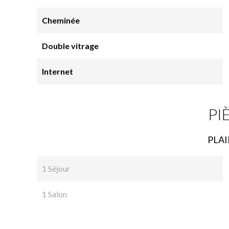
Cheminée
Double vitrage
Internet
PI
PLAI
1 Séjour
1 Salon