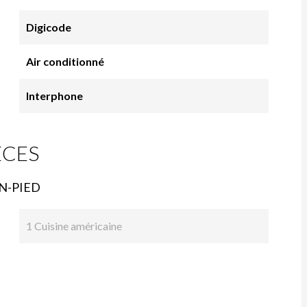
Digicode
Air conditionné
Interphone
ÈCES
N-PIED
1 Cuisine américaine