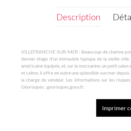
Description
Déta
VILLEFRANCHE-SUR-MER : Beaucoup de charme pour ce
dernier étage d'un immeuble typique de la vieille ville
américaine équipée, et, sur la mezzanine, un petit salo
et calme, il offre en outre une splendide vue mer depui
la charge du vendeur. Les informations sur les risques
Géorisques : georisques.gouv.fr.
Imprimer c