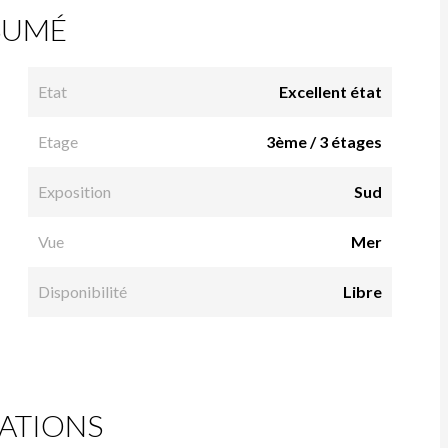
SUMÉ
Etat
Excellent état
Etage
3ème / 3 étages
Exposition
Sud
Vue
Mer
Disponibilité
Libre
ATIONS