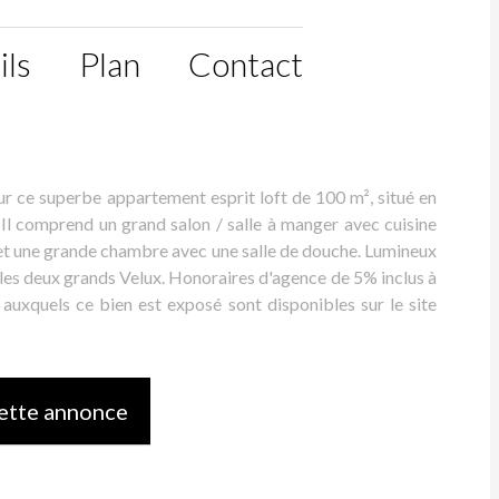
ils
Plan
Contact
 superbe appartement esprit loft de 100 m², situé en
. Il comprend un grand salon / salle à manger avec cuisine
n et une grande chambre avec une salle de douche. Lumineux
s les deux grands Velux. Honoraires d'agence de 5% inclus à
 auxquels ce bien est exposé sont disponibles sur le site
ette annonce