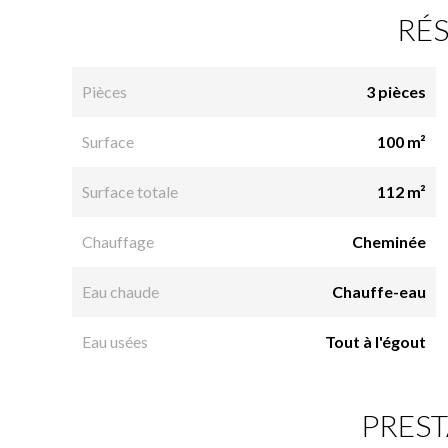
RÉ
Pièces
3 pièces
Surface
100 m²
Surface totale
112 m²
Chauffage
Cheminée
Eau chaude
Chauffe-eau
Eau usées
Tout à l'égout
PREST