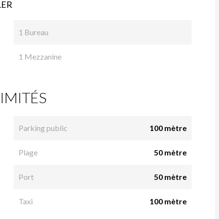
1ER
1 Bureau
1 Mezzanine
IMITÉS
Parking public
100 mètre
Plage
50 mètre
Port
50 mètre
Taxi
100 mètre