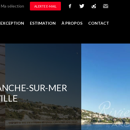
Ma sélection
ALERTE E-MAIL
facebook
twitter
instagram
Email
D'EXCEPTION
ESTIMATION
À PROPOS
CONTACT
er à la sélection
ANCHE-SUR-MER
VILLE