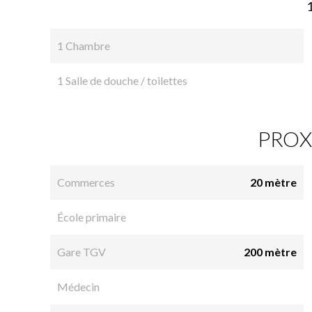
1 Chambre
1 Salle de douche / toilettes
PROX
Commerces
20 mètre
École primaire
Gare TGV
200 mètre
Médecin