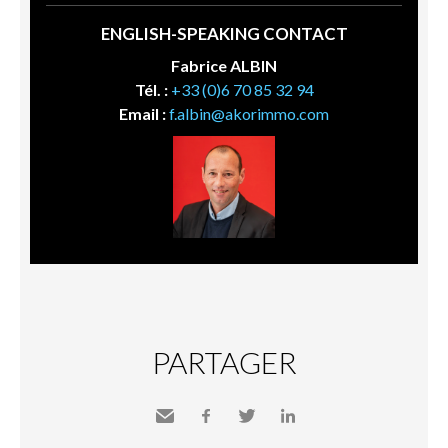
ENGLISH-SPEAKING CONTACT
Fabrice ALBIN
Tél. :
+33 (0)6 70 85 32 94
Email :
f.albin@akorimmo.com
PARTAGER
Envoyer
Facebook
Twitter
LinkedIn