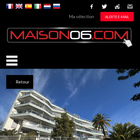
facebook
twitter
instagram
Email
Ma sélection
ALERTE E-MAIL
Retour