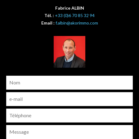
Fabrice ALBIN
Tél. :
+33 (0)6 70 85 32 94
Email :
f.albin@akorimmo.com