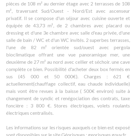
pièces de 108 m² au dernier étage avec 2 terrasses de 108
m², traversant Sud/Ouest - Nord/Est avec ascenseur
privatif. Il se compose d'un séjour avec cuisine ouverte et
équipée de 43,73 m², de 2 chambres avec placard ou
dressing et d'une 3e chambre avec salle d'eau privée, d'une
salle de bain / WC et d'un WC invités. 2 superbes terrasses,
l'une de 82 m² orientée sud/ouest avec pergola
bioclimatique offrant une vue panoramique mer, une
deuxième de 27 m² au nord avec cellier et séchoir. une cave
complète ce bien. Possibilité d'acheter deux box fermés en
sus (45 000 et 50 000€). Charges : 621 €
actuellement(chauffage collectif, eau chaude individuelle)
mais vont être revues à la baisse ( 500€ environ) suite à
changement de syndic et renégociation des contrats, taxe
foncière : 3 800 €. Stores électriques, volets roulants
électriques centralisés.
Les informations sur les risques auxquels ce bien est exposé
sont disponibles sur le site Géorisques : georisques.gouv.fr.