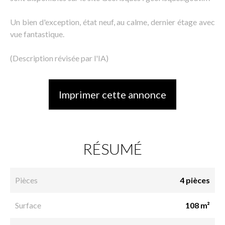
Un bien d'exception, état neuf, au calme, dernier étage avec
vue fantastique.
(Description révisée par l'IA)
Imprimer cette annonce
RÉSUMÉ
Pièces
4 pièces
Surface
108 m²