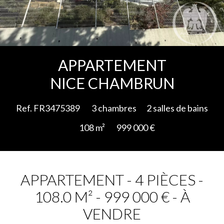
Ajouter à la sélection
APPARTEMENT
NICE CHAMBRUN
Ref. FR3475389
3 chambres
2 salles de bains
108 m²
999 000 €
APPARTEMENT - 4 PIÈCES -
108.0 M² - 999 000 € - À
VENDRE