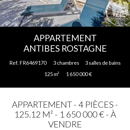
Ajouter à la sélection
APPARTEMENT
ANTIBES ROSTAGNE
Ref. FR6469170
3 chambres
3 salles de bains
125 m²
1 650 000 €
APPARTEMENT - 4 PIÈCES -
125.12 M² - 1 650 000 € - À
VENDRE