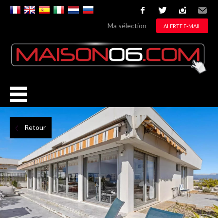
facebook
twitter
instagram
Email
Ma sélection
ALERTE E-MAIL
Retour