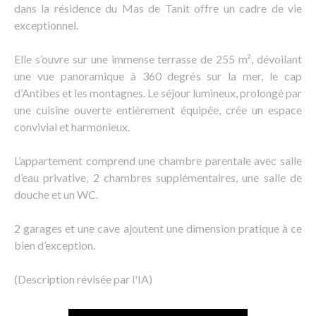
dans la résidence du Mas de Tanit offre un cadre de vie
exceptionnel.
Elle s’ouvre sur une immense terrasse de 255 m², dévoilant
une vue panoramique à 360 degrés sur la mer, le cap
d’Antibes et les montagnes. Le séjour lumineux, prolongé par
une cuisine ouverte entièrement équipée, crée un espace
convivial et harmonieux.
L’appartement comprend une chambre parentale avec salle
d’eau privative, 2 chambres supplémentaires, une salle de
douche et un WC.
2 garages et une cave ajoutent une dimension pratique à ce
bien d’exception.
(Description révisée par l'IA)