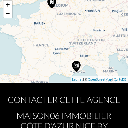
+
−
Leaflet
| ©
OpenStreetMap
|
CartoDB
CONTACTER CETTE AGENCE
MAISON06 IMMOBILIER
CÔTE D'AZUR NICE BY