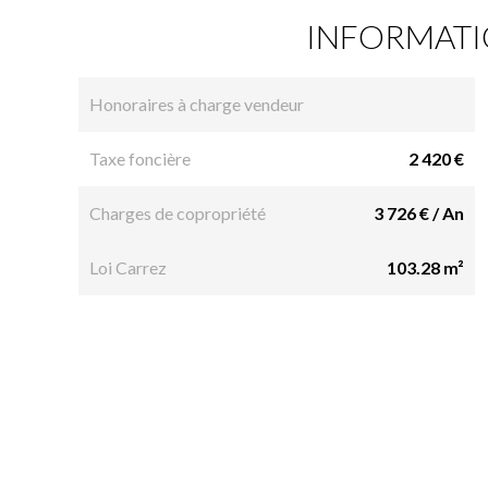
INFORMATI
Honoraires à charge vendeur
Taxe foncière
2 420 €
Charges de copropriété
3 726 € / An
Loi Carrez
103.28 m²