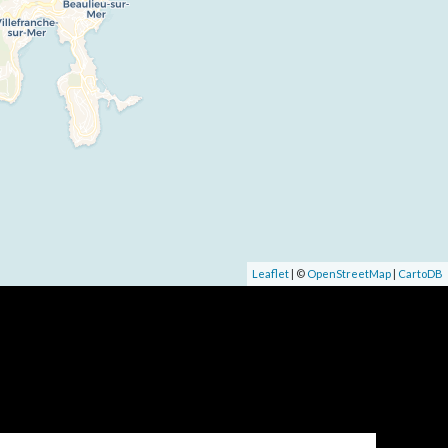
Leaflet
| ©
OpenStreetMap
|
CartoDB