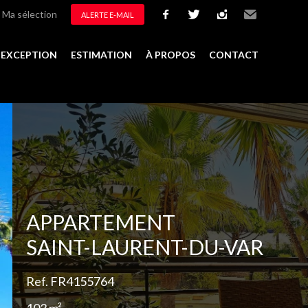
Ma sélection
ALERTE E-MAIL
facebook
twitter
instagram
Email
D'EXCEPTION
ESTIMATION
À PROPOS
CONTACT
Ajouter à la sélection
APPARTEMENT
SAINT-LAURENT-DU-VAR
Ref. FR4155764