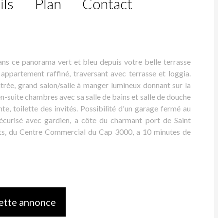
ils
Plan
Contact
ce panorama vert et bleu depuis votre belle terrasse
 appartement raffiné, traversant avec terrasse et loggia.
rée, grand salon/salle à manger lumineux donnant sur la
en-suite chambres avec sa salle de bains et salle de douche
e, toilette des invités. Possibilité d'un garage fermé au
écurisé avec gardien, a côte du charmant port de Saint
nts, du Centre Commercial du Cap 3000, a 10 minutes de
ette annonce