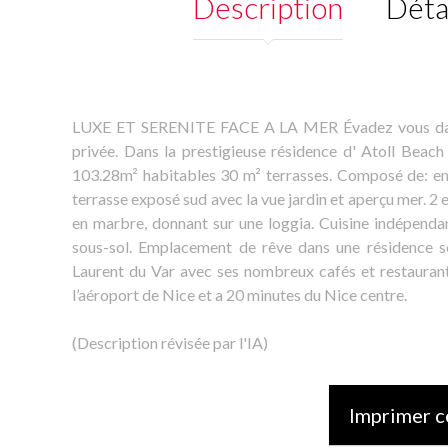
Description
Déta
LUXE ET SERENITE FACE A LA MER Évadez vous dans 
privée. Dans la prestigieuse résidence d' Atoll Beach
103.28m² habitables 30 m² terrasses. Composé de: ent
terrasse exposé sud avec la vue jardin et aperçu mer. 2 
en marbre, donnant sur une loggia. Cuisine indépendant
sous-sol. Emplacement de rêve dans une résidence s
Laurent du Var avec ses nombreux cafés et restaura
l’aéroport de Nice et a 20 minutes du Nice centre.
(Description révisée par l'IA)
Imprimer c