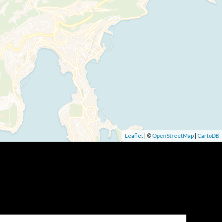
Leaflet
| ©
OpenStreetMap
|
CartoDB