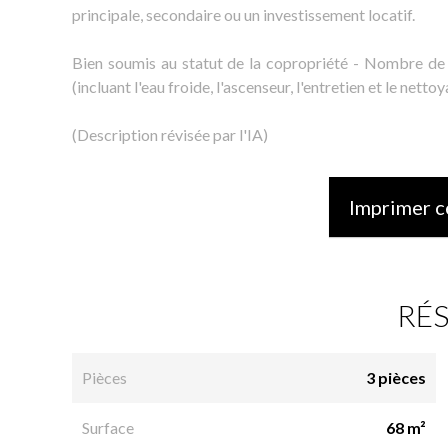
principale, secondaire ou un investissement locatif.
Bien soumis au statut de la copropriété - Nombre de 
(incluant l'eau froide, l'ascenseur, l'entretien et le net
(Description révisée par l'IA)
Imprimer c
RÉ
Pièces
3 pièces
Surface
68 m²