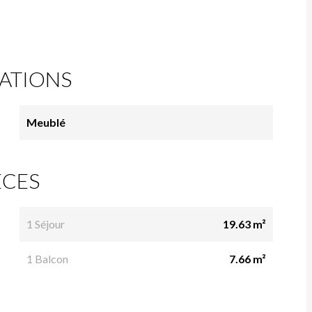
ATIONS
Meublé
ÈCES
1 Séjour
19.63 m²
1 Balcon
7.66 m²