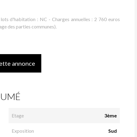
lots d'habitation : NC - Charges annuelles : 2 760 euros
toyage des parties communes).
ette annonce
SUMÉ
Etage
3ème
Exposition
Sud