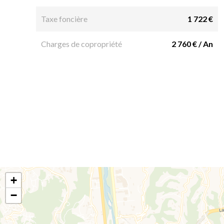
Taxe foncière
1 722 €
Charges de copropriété
2 760 € / An
+
−