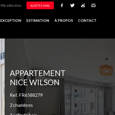
Ma sélection
ALERTE E-MAIL
facebook
twitter
instagram
Email
D'EXCEPTION
ESTIMATION
À PROPOS
CONTACT
Ajouter à la sélection
APPARTEMENT
NICE WILSON
Ref. FR6588279
2 chambres