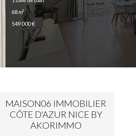
1 salle de bain
68 m²
549 000 €
MAISON06 IMMOBILIER
CÔTE D'AZUR NICE BY
AKORIMMO