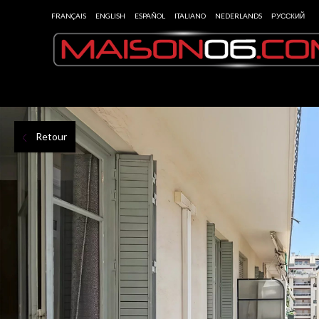
FRANÇAIS
ENGLISH
ESPAÑOL
ITALIANO
NEDERLANDS
РУССКИЙ
Retour