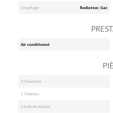
Chauffage
Radiateur, Gaz
PREST
Air conditionné
PI
2 Chambres
1 Toilettes
1 Salle de douche