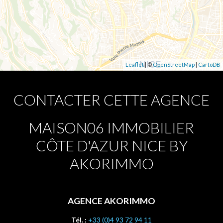
Leaflet
| ©
OpenStreetMap
|
CartoDB
CONTACTER CETTE AGENCE
MAISON06 IMMOBILIER
CÔTE D'AZUR NICE BY
AKORIMMO
AGENCE AKORIMMO
Tél. :
+33 (0)4 93 72 94 11