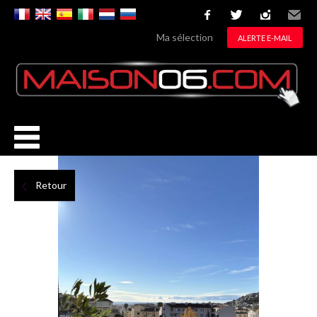
facebook
twitter
instagram
Email
Ma sélection
ALERTE E-MAIL
Retour