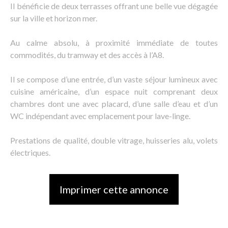
Il bénéficie de deux terrasses offrant une belle vue dégagée
sur la ville et horizon mer.
Au calme absolu, à proximité immédiate de toutes
commodités, du tramway et des accès à l’A8.
Il se compose d’une entrée, d’un vaste séjour lumineux avec
cuisine américaine, d’un espace nuit comprenant deux
chambres dont une avec placard, d’une salle d’eau et d’un
WC indépendant avec emplacement pour lave-linge.
Prestations de qualité, double vitrage, huisseries alu, volets
électriques.
Imprimer cette annonce