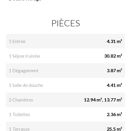
PIÈCES
1 Entrée
4.31 m²
1 Séjour/cuisine
30.82 m²
1 Dégagement
3.87 m²
1 Salle de douche
4.41 m²
2 Chambres
12.94 m², 13.77 m²
1 Toilettes
2.36 m²
1 Terrasse
25.5 m²