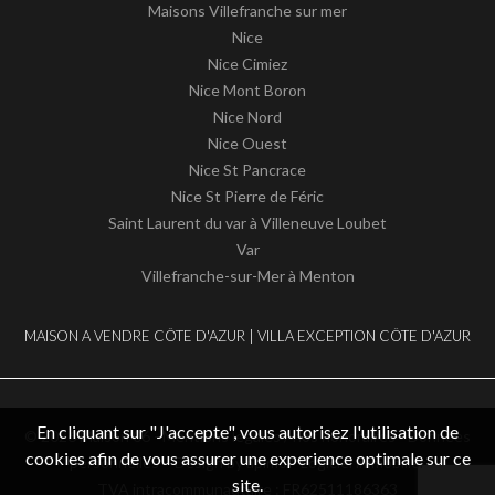
Maisons Villefranche sur mer
Nice
Nice Cimiez
Nice Mont Boron
Nice Nord
Nice Ouest
Nice St Pancrace
Nice St Pierre de Féric
Saint Laurent du var à Villeneuve Loubet
Var
Villefranche-sur-Mer à Menton
MAISON A VENDRE CÔTE D'AZUR | VILLA EXCEPTION CÔTE D'AZUR
En cliquant sur "J'accepte", vous autorisez l'utilisation de
© 2026 Maison 06 -
Mentions légales / nos honoraires
-
Données
cookies afin de vous assurer une experience optimale sur ce
personnelles
– Design by
apimo™ Logiciel immobilier
site.
TVA intracommunautaire : FR62511186363