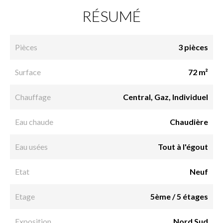
RÉSUMÉ
Pièces
3 pièces
Surface
72 m²
Chauffage
Central, Gaz, Individuel
Eau chaude
Chaudière
Eau usées
Tout à l'égout
Etat
Neuf
Etage
5ème / 5 étages
Exposition
Nord Sud