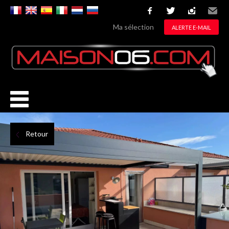
facebook
twitter
instagram
Email
Ma sélection
ALERTE E-MAIL
Retour