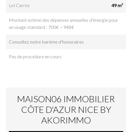
Loi Carrez
49 m²
Montant estimé des dépenses annuelles d'énergie pour
un usage standard : 700€ ~ 948€
Consultez notre barème d'honoraires
Pas de procédure en cours
MAISON06 IMMOBILIER
CÔTE D'AZUR NICE BY
AKORIMMO