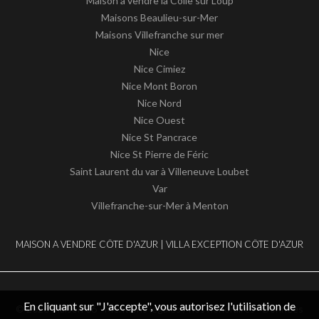
Maison a vendre la Colle sur Loup
Maisons Beaulieu-sur-Mer
Maisons Villefranche sur mer
Nice
Nice Cimiez
Nice Mont Boron
Nice Nord
Nice Ouest
Nice St Pancrace
Nice St Pierre de Féric
Saint Laurent du var à Villeneuve Loubet
Var
Villefranche-sur-Mer à Menton
MAISON A VENDRE CÔTE D'AZUR | VILLA EXCEPTION CÔTE D'AZUR
En cliquant sur "J'accepte", vous autorisez l'utilisation de
© 2026 Maison 06 -
Mentions légales / nos honoraires
-
Données