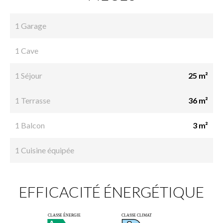
1 Garage
1 Cave
1 Séjour
25 m²
1 Terrasse
36 m²
1 Balcon
3 m²
1 Cuisine équipée
EFFICACITÉ ÉNERGÉTIQUE