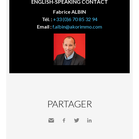
ENGLISH-SPEAKING CONTACT
Fabrice ALBIN
Tél. :
+33 (0)6 70 85 32 94
Email :
f.albin@akorimmo.com
PARTAGER
Envoyer
Facebook
Twitter
LinkedIn
à un