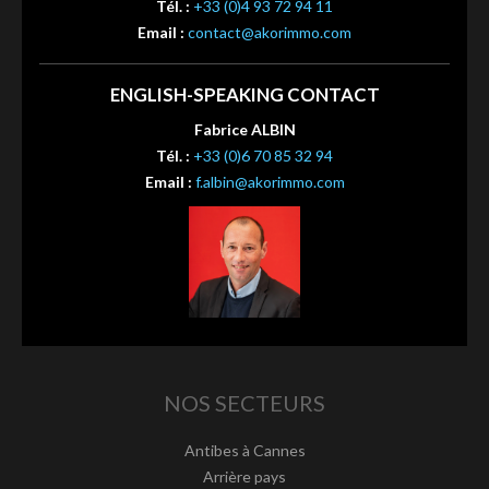
Tél. :
+33 (0)4 93 72 94 11
Email :
contact@akorimmo.com
ENGLISH-SPEAKING CONTACT
Fabrice ALBIN
Tél. :
+33 (0)6 70 85 32 94
Email :
f.albin@akorimmo.com
NOS SECTEURS
Antibes à Cannes
Arrière pays