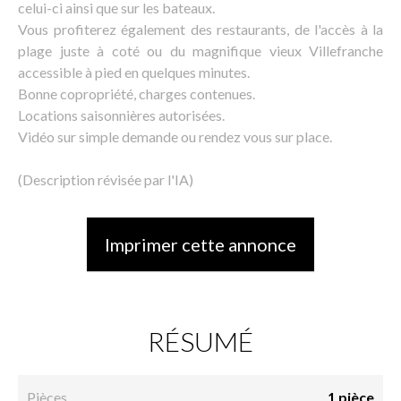
celui-ci ainsi que sur les bateaux.
Vous profiterez également des restaurants, de l'accès à la
plage juste à coté ou du magnifique vieux Villefranche
accessible à pied en quelques minutes.
Bonne copropriété, charges contenues.
Locations saisonnières autorisées.
Vidéo sur simple demande ou rendez vous sur place.
(Description révisée par l'IA)
Imprimer cette annonce
RÉSUMÉ
Pièces
1 pièce