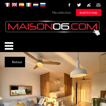
facebook
twitter
instagram
Email
Ma sélection
ALERTE E-MAIL
Retour