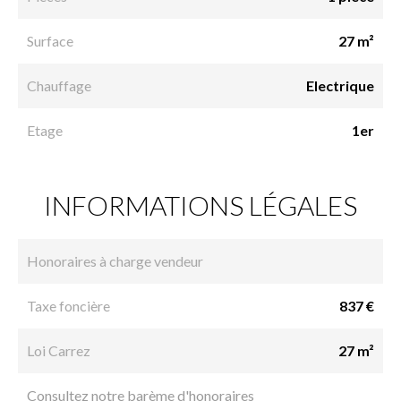
Surface
27 m²
Chauffage
Electrique
Etage
1er
INFORMATIONS LÉGALES
Honoraires à charge vendeur
Taxe foncière
837 €
Loi Carrez
27 m²
Consultez notre barème d'honoraires