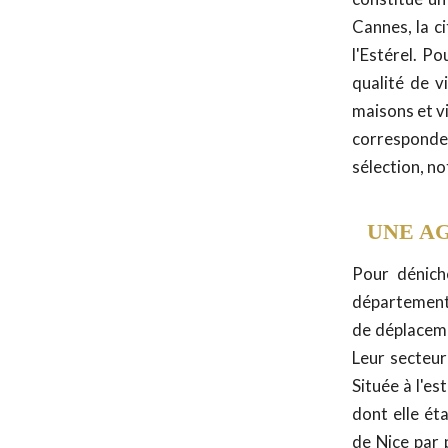
Cannes, la c
l'Estérel. P
qualité de v
maisons et vi
corresponde
sélection, n
UNE AG
Pour déniche
département 
de déplaceme
Leur secteur
Située à l'es
dont elle éta
de Nice par 