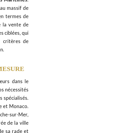
 au massif de
 en termes de
e la vente de
s ciblées, qui
 critères de
n.
 MESURE
leurs dans le
os nécessités
 spécialisés.
ce et Monaco.
anche-sur-Mer,
ée de la ville
de sa rade et