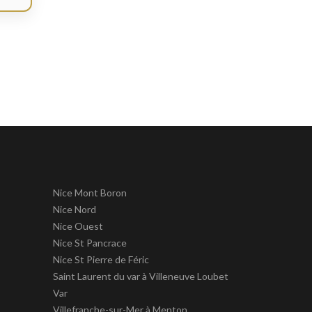
Nice Mont Boron
Nice Nord
Nice Ouest
Nice St Pancrace
Nice St Pierre de Féric
Saint Laurent du var à Villeneuve Loubet
Var
Villefranche-sur-Mer à Menton