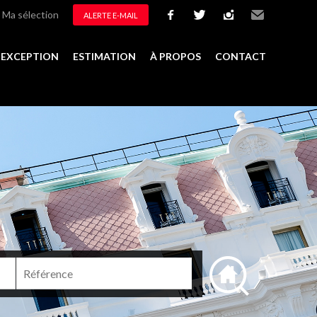
Ma sélection
ALERTE E-MAIL
facebook
twitter
instagram
Email
D'EXCEPTION
ESTIMATION
À PROPOS
CONTACT