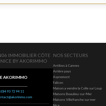
06 IMMOBILIER CÔTE
NOS SECTEURS
 NICE BY AKORIMMO
Antibes à Cannes
Arrière pays
E AKORIMMO
Aspremont
Falicon
Maison a vendre la Colle sur Loup
(0)4 93 72 94 11
Maisons Beaulieu-sur-Mer
ontact@akorimmo.com
Maisons Villefranche sur mer
Nice