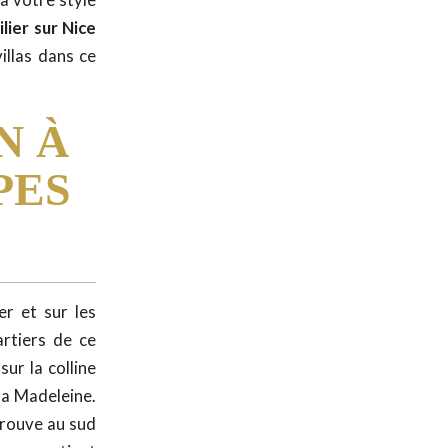
lier sur Nice
illas dans ce
N À
PES
er et sur les
rtiers de ce
sur la colline
 la Madeleine.
trouve au sud