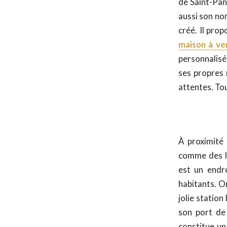
de Saint-Pan
aussi son nom
créé. Il pro
maison à ve
personnalisé
ses propres 
attentes. Tou
À proximité
comme des li
est un endro
habitants. O
jolie statio
son port de 
constitue un