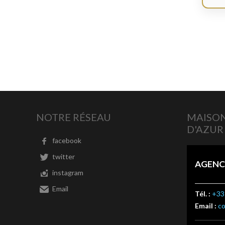
NOTRE RÉSEAU
MAISON
D'AZUR
facebook
twitter
AGENC
instagram
Email
Tél. :
+33 
Email :
c