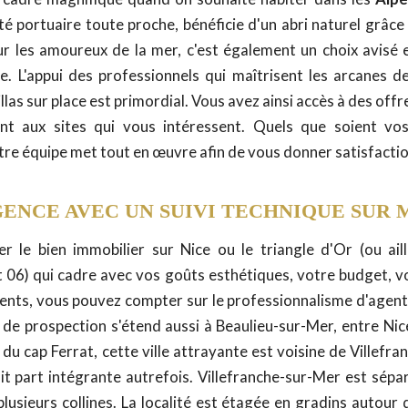
ité portuaire toute proche, bénéficie d'un abri naturel grâce
our les amoureux de la mer, c'est également un choix avisé
ie. L'appui des professionnels qui maîtrisent les arcanes d
llas sur place est primordial. Vous avez ainsi accès à des offre
nt aux sites qui vous intéressent. Quels que soient vos
otre équipe met tout en œuvre afin de vous donner satisfactio
ENCE AVEC UN SUIVI TECHNIQUE SUR
r le bien immobilier sur Nice ou le triangle d'Or (ou ail
06) qui cadre avec vos goûts esthétiques, votre budget, v
nts, vous pouvez compter sur le professionnalisme d'agents
 de prospection s'étend aussi à Beaulieu-sur-Mer, entre Ni
t du cap Ferrat, cette ville attrayante est voisine de Villefr
it part intégrante autrefois. Villefranche-sur-Mer est sépar
plusieurs collines. La localité est étagée en gradins autour 