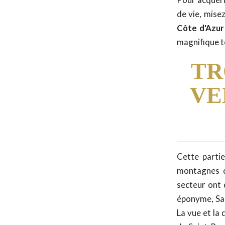
de vie, misez
Côte d'Azu
magnifique te
TR
VE
Cette partie
montagnes d
secteur ont d
éponyme, Sain
La vue et la