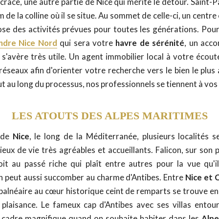
crace, une autre partie de Nice qui mérite le détour. Saint-P
 de la colline où il se situe. Au sommet de celle-ci, un centre 
pose des activités prévues pour toutes les générations. Pour
ndre Nice Nord
qui sera votre
havre de sérénité
, un acc
 s'avère très utile. Un agent immobilier local à votre écoute
réseaux afin d'orienter votre recherche vers le bien le plus
t au long du processus, nos professionnels se tiennent à vos
LES ATOUTS DES ALPES MARITIMES
 de
Nice
, le long de la Méditerranée, plusieurs localités s
eux de vie très agréables et accueillants. Falicon, sur son 
it au passé riche qui plaît entre autres pour la vue qu'i
n peut aussi succomber au charme d'Antibes. Entre
Nice et 
n balnéaire au cœur historique ceint de remparts se trouve e
plaisance. Le fameux cap d'Antibes avec ses villas entou
 cadre magnifique quand on souhaite habiter dans les
Alpe