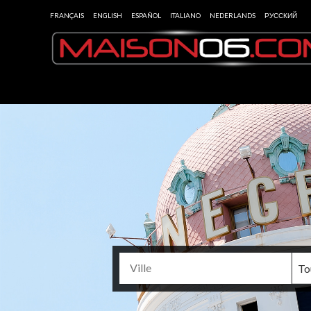
FRANÇAIS
ENGLISH
ESPAÑOL
ITALIANO
NEDERLANDS
РУССКИЙ
To