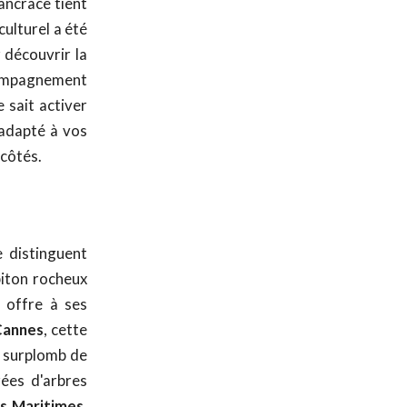
ancrace tient
culturel a été
 découvrir la
ompagnement
 sait activer
 adapté à vos
 côtés.
e distinguent
piton rocheux
l offre à ses
Cannes
, cette
n surplomb de
rées d'arbres
s Maritimes
.