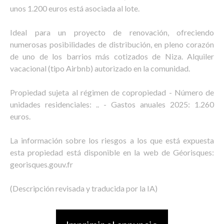
unos 1.200 euros está asociada al lote.
Ideal para un proyecto de renovación, ofreciendo
numerosas posibilidades de distribución, en pleno corazón
de uno de los barrios más cotizados de Niza. Alquiler
vacacional (tipo Airbnb) autorizado en la comunidad.
Propiedad sujeta al régimen de copropiedad - Número de
unidades residenciales: .. - Gastos anuales 2025: 1.260
euros.
La información sobre los riesgos a los que está expuesta
esta propiedad está disponible en la web de Géorisques:
georisques.gouv.fr
(Descripción revisada y traducida por la IA)