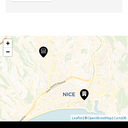
+
−
Leaflet
| ©
OpenStreetMap
|
CartoDB