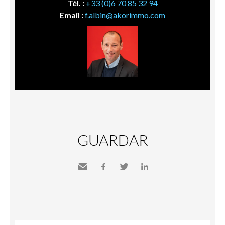
Tél. :
+33 (0)6 70 85 32 94
Email :
f.albin@akorimmo.com
GUARDAR
Send
Facebook
Twitter
LinkedIn
to a
friend