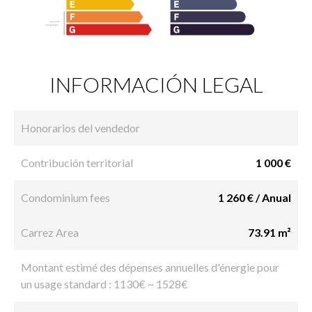
INFORMACIÓN LEGAL
Honorarios del vendedor
Contribución territorial
1 000 €
Condominium fees
1 260 € / Anual
Carrez Area
73.91 m²
Montant estimé des dépenses annuelles d'énergie pour
un usage standard : 1130€ ~ 1528€