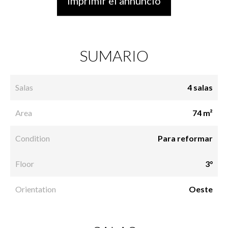
Imprimir el annuncio
SUMARIO
Salas
4 salas
Area
74 m²
Condition
Para reformar
Floor
3°
Orientation
Oeste