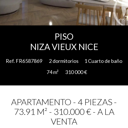
Add to selection
PISO
NIZA VIEUX NICE
Ref. FR6587869
2 dormitorios
1 Cuarto de baño
74 m²
310 000 €
APARTAMENTO - 4 PIEZAS -
73.91 M² - 310.000 € - A LA
VENTA