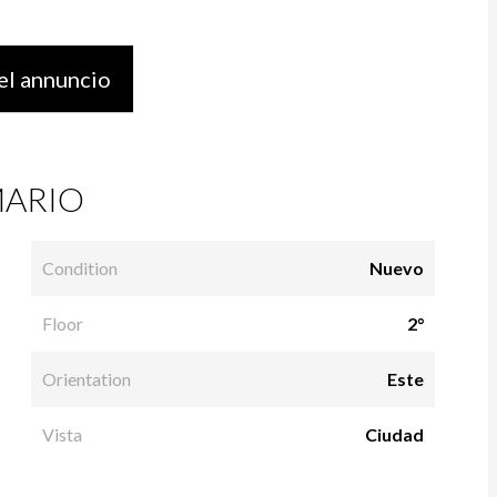
el annuncio
ARIO
Condition
Nuevo
Floor
2°
Orientation
Este
Vista
Ciudad