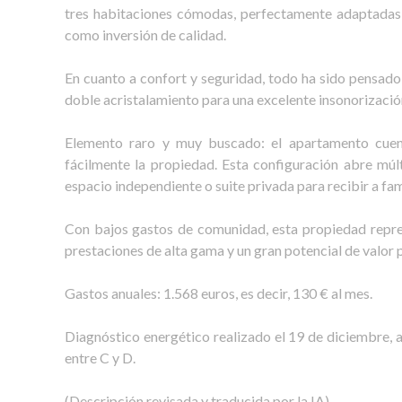
tres habitaciones cómodas, perfectamente adaptadas p
como inversión de calidad.
En cuanto a confort y seguridad, todo ha sido pensado:
doble acristalamiento para una excelente insonorización
Elemento raro y muy buscado: el apartamento cuent
fácilmente la propiedad. Esta configuración abre múlti
espacio independiente o suite privada para recibir a fa
Con bajos gastos de comunidad, esta propiedad repr
prestaciones de alta gama y un gran potencial de valor 
Gastos anuales: 1.568 euros, es decir, 130 € al mes.
Diagnóstico energético realizado el 19 de diciembre, 
entre C y D.
(Descripción revisada y traducida por la IA)