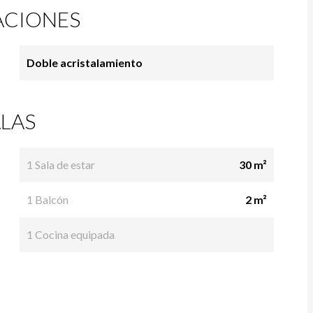
ACIONES
Doble acristalamiento
LAS
1 Sala de estar
30 m²
1 Balcón
2 m²
1 Cocina equipada