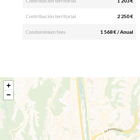
Contribución territorial
1 203 €
Contribución territorial
2 250 €
Condominium fees
1 568 € / Anual
+
−