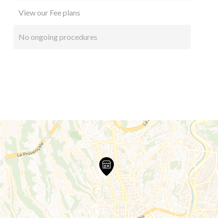
View our Fee plans
No ongoing procedures