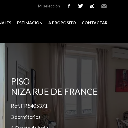
Mi selección
facebook
twitter
instagram
Email
NALES
ESTIMACIÓN
A PROPOSITO
CONTACTAR
Add to selection
PISO
NIZA RUE DE FRANCE
Ref. FR5405371
3 dormitorios