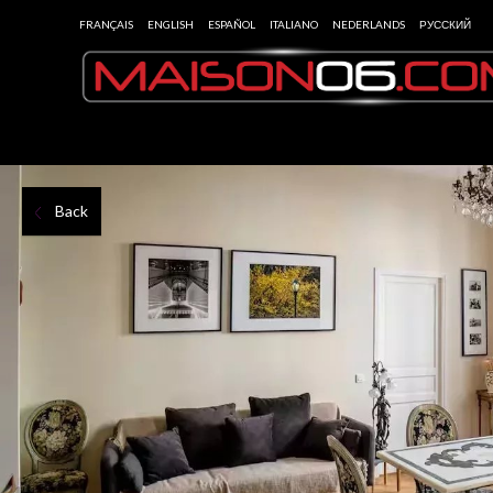
FRANÇAIS
ENGLISH
ESPAÑOL
ITALIANO
NEDERLANDS
РУССКИЙ
Back