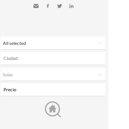
Send
Facebook
Twitter
LinkedIn
to a
friend
All selected
Salas