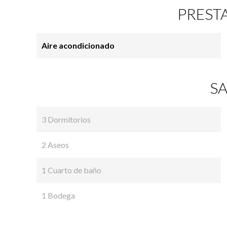
PREST
Aire acondicionado
SA
3 Dormitorios
2 Aseos
1 Cuarto de baño
1 Bodega