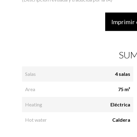
Imprimir 
SUM
Salas
4 salas
Area
75 m²
Heating
Eléctrica
Hot water
Caldera