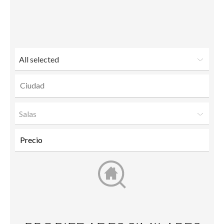
Send
Facebook
Twitter
LinkedIn
to a
friend
All selected
Salas