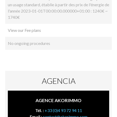
un usage standard, établie à partir des prix de l'énergie de
l'année 2023-01-01T00:00:00.000000+01:00 : 1240€ ~
1740€
View our Fee plans
No ongoing procedures
AGENCIA
AGENCE AKORIMMO
Tél. :
+33 (0)4 93 72 94 11
Email :
contact@akorimmo.com