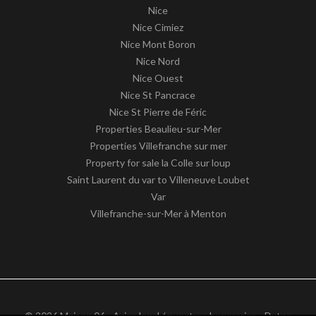
Nice
Nice Cimiez
Nice Mont Boron
Nice Nord
Nice Ouest
Nice St Pancrace
Nice St Pierre de Féric
Properties Beaulieu-sur-Mer
Properties Villefranche sur mer
Property for sale la Colle sur loup
Saint Laurent du var to Villeneuve Loubet
Var
Villefranche-sur-Mer à Menton
© 2026 Maison 06 -
Aviso legal / nuestros honorarios
-
Datos