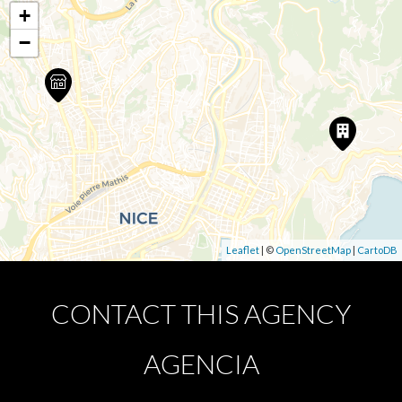
+
−
Leaflet
| ©
OpenStreetMap
|
CartoDB
CONTACT THIS AGENCY
AGENCIA