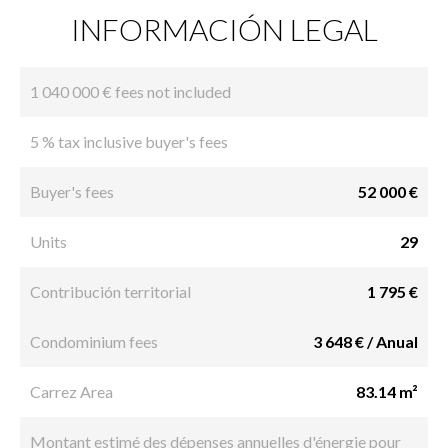
INFORMACIÓN LEGAL
1 040 000 € fees not included
5 % tax inclusive buyer's fees
Buyer's fees
52 000 €
Units
29
Contribución territorial
1 795 €
Condominium fees
3 648 € / Anual
Carrez Area
83.14 m²
Montant estimé des dépenses annuelles d'énergie pour