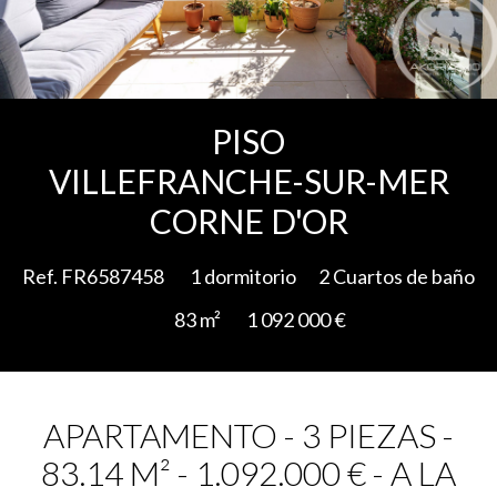
Add to selection
PISO
VILLEFRANCHE-SUR-MER
CORNE D'OR
Ref. FR6587458
1 dormitorio
2 Cuartos de baño
83 m²
1 092 000 €
APARTAMENTO - 3 PIEZAS -
83.14 M² - 1.092.000 € - A LA