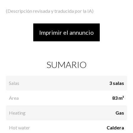
(Descripción revisada y traducida por la IA)
Imprimir el annuncio
SUMARIO
Salas
3 salas
Area
83 m²
Heating
Gas
Hot water
Caldera