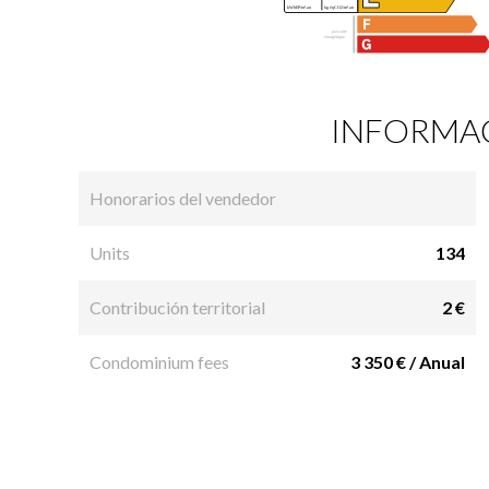
INFORMAC
Honorarios del vendedor
Units
134
Contribución territorial
2 €
Condominium fees
3 350 € / Anual