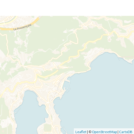
Leaflet
| ©
OpenStreetMap
|
CartoDB