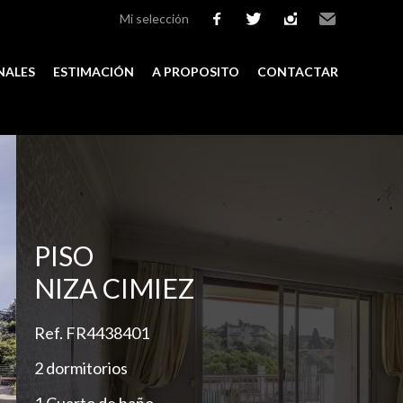
Mi selección
facebook
twitter
instagram
Email
NALES
ESTIMACIÓN
A PROPOSITO
CONTACTAR
Add to selection
PISO
NIZA CIMIEZ
Ref. FR4438401
2 dormitorios