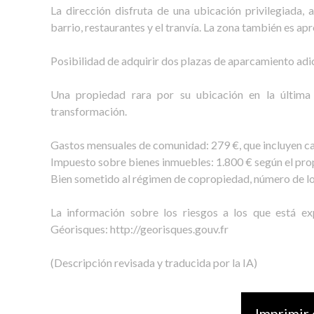
La dirección disfruta de una ubicación privilegiada,
barrio, restaurantes y el tranvía. La zona también es apr
Posibilidad de adquirir dos plazas de aparcamiento adi
Una propiedad rara por su ubicación en la última 
transformación.
Gastos mensuales de comunidad: 279 €, que incluyen ca
Impuesto sobre bienes inmuebles: 1.800 € según el prop
Bien sometido al régimen de copropiedad, número de lot
La información sobre los riesgos a los que está ex
Géorisques: http://georisques.gouv.fr
(Descripción revisada y traducida por la IA)
Imprimir 