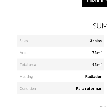
SUM
Salas
3 salas
Area
73 m²
Total area
93 m²
Heating
Radiador
Condition
Para reformar