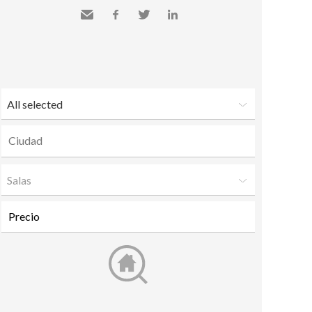
Send
Facebook
Twitter
LinkedIn
to a
friend
All selected
Salas