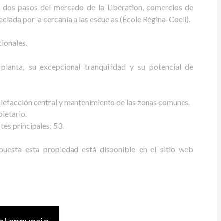
 a dos pasos del mercado de la Libération, comercios de
eciada por la cercanía a las escuelas (École Régina-Coeli).
cionales.
planta, su excepcional tranquilidad y su potencial de
lefacción central y mantenimiento de las zonas comunes.
ietario.
es principales: 53.
puesta esta propiedad está disponible en el sitio web
el annuncio