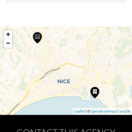
+
−
Leaflet
| ©
OpenStreetMap
|
CartoDB
CONTACT THIS AGENCY