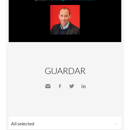
GUARDAR
Send
Facebook
Twitter
LinkedIn
to a
friend
All selected