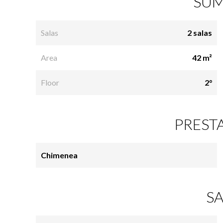
SUM
Salas
2 salas
Area
42 m²
Floor
2°
PREST
Chimenea
SA