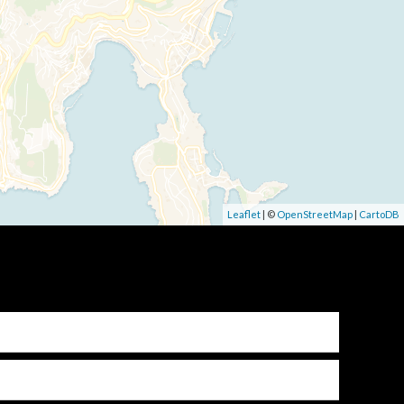
Leaflet
| ©
OpenStreetMap
|
CartoDB