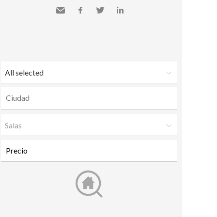
Send
Facebook
Twitter
LinkedIn
to a
friend
All selected
Salas