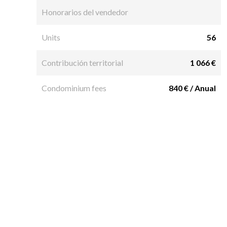
Honorarios del vendedor
Units
56
Contribución territorial
1 066 €
Condominium fees
840 € / Anual