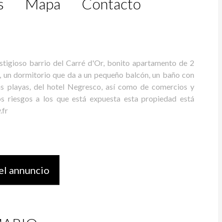
s
Mapa
Contacto
stigioso barrio del Carré d'Or, bonito apartamento de 2
, un dormitorio que da a un pequeño balcón, un baño con
as playas, del hotel Negresco, así como de comercios y
los riesgos a los que está expuesta esta propiedad está
.fr
el annuncio