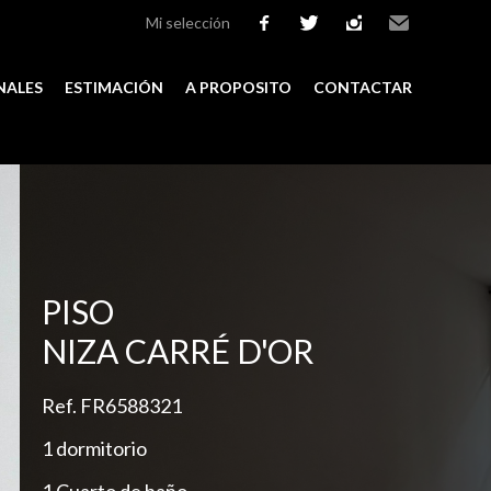
Mi selección
facebook
twitter
instagram
Email
NALES
ESTIMACIÓN
A PROPOSITO
CONTACTAR
Add to selection
PISO
NIZA CARRÉ D'OR
Ref. FR6588321
1 dormitorio