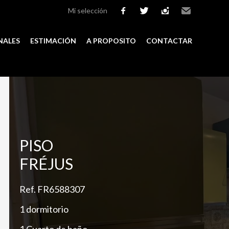
Mi selección
facebook
twitter
instagram
Email
NALES
ESTIMACIÓN
A PROPOSITO
CONTACTAR
Add to selection
PISO
FRÉJUS
Ref. FR6588307
1 dormitorio