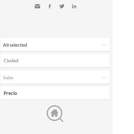
Send
Facebook
Twitter
LinkedIn
to a
friend
All selected
Salas