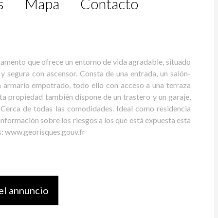
s
Mapa
Contacto
rtamento que ofrece un entorno de vida agradable, situado
a y segura con ascensor. Consta de una entrada, un salón-
n armario empotrado, todo ello con acceso a una terraza
sta propiedad también dispone de un trastero y un garaje,
 Cerca de todas las comodidades. Ideal como residencia
 información sobre los riesgos a los que está expuesta esta
es: www.georisques.gouv.fr
el annuncio