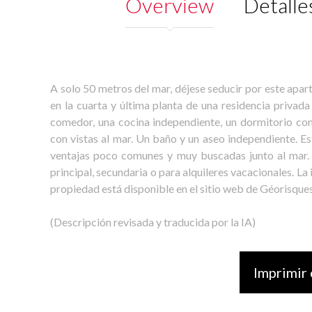
Overview
Detalle
A solo 50 metros del mar, déjese seducir por este apa
en la cuarta y última planta de una residencia privad
comedor, una cocina independiente, un dormitorio co
con vistas al mar. Un baño y un aseo independiente. E
ventajas poco comunes y muy buscadas junto al mar.
principal, secundaria o para alquileres vacacionales. La
propiedad está disponible en el sitio web de Géorisqu
(Descripción revisada y traducida por la IA)
Imprimir 