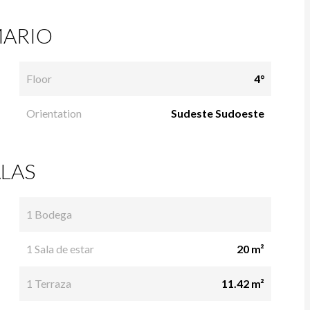
ARIO
Floor
4°
Orientation
Sudeste Sudoeste
LAS
1 Bodega
1 Sala de estar
20 m²
1 Terraza
11.42 m²