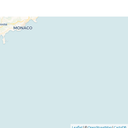
Leaflet
| ©
OpenStreetMap
|
CartoDB