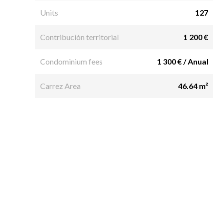
Units
127
Contribución territorial
1 200 €
Condominium fees
1 300 € / Anual
Carrez Area
46.64 m²