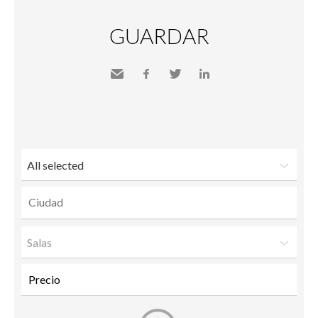
GUARDAR
Send
Facebook
Twitter
LinkedIn
to a
friend
All selected
Salas