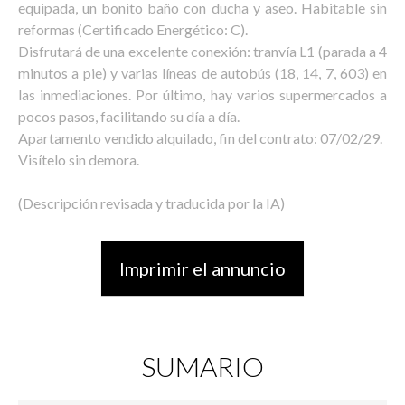
equipada, un bonito baño con ducha y aseo. Habitable sin
reformas (Certificado Energético: C).
Disfrutará de una excelente conexión: tranvía L1 (parada a 4
minutos a pie) y varias líneas de autobús (18, 14, 7, 603) en
las inmediaciones. Por último, hay varios supermercados a
pocos pasos, facilitando su día a día.
Apartamento vendido alquilado, fin del contrato: 07/02/29.
Visítelo sin demora.
(Descripción revisada y traducida por la IA)
Imprimir el annuncio
SUMARIO