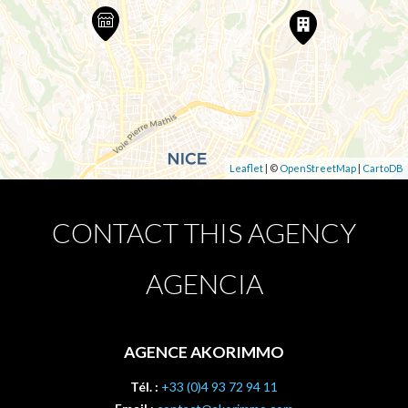
Leaflet
| ©
OpenStreetMap
|
CartoDB
CONTACT THIS AGENCY
AGENCIA
AGENCE AKORIMMO
Tél. :
+33 (0)4 93 72 94 11