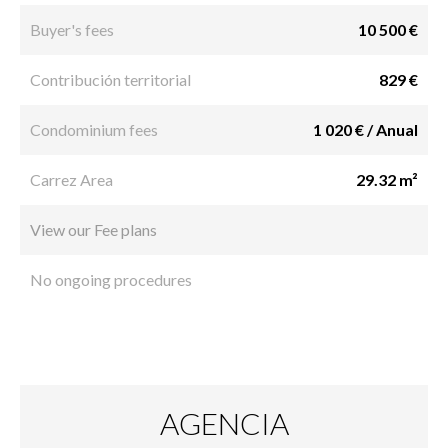
Buyer's fees
10 500 €
Contribución territorial
829 €
Condominium fees
1 020 € / Anual
Carrez Area
29.32 m²
View our Fee plans
No ongoing procedures
AGENCIA