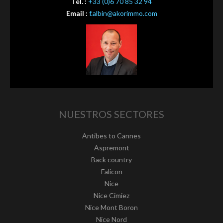
Tél. :
+33 (0)6 70 85 32 94
Email :
f.albin@akorimmo.com
NUESTROS SECTORES
Antibes to Cannes
Aspremont
Back country
Falicon
Nice
Nice Cimiez
Nice Mont Boron
Nice Nord