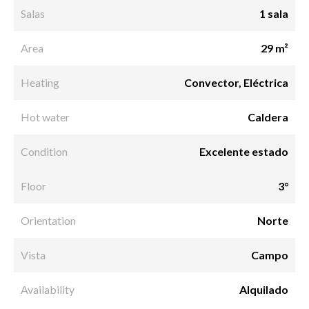
Salas
1 sala
Area
29 m²
Heating
Convector, Eléctrica
Hot water
Caldera
Condition
Excelente estado
Floor
3°
Orientation
Norte
Vista
Campo
Availability
Alquilado