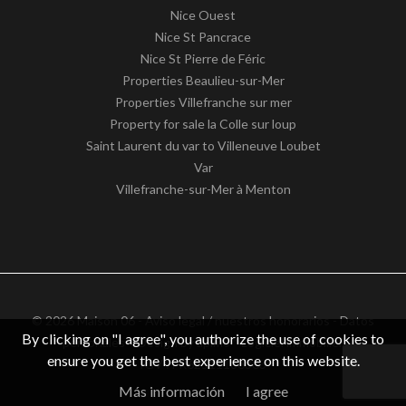
Nice Ouest
Nice St Pancrace
Nice St Pierre de Féric
Properties Beaulieu-sur-Mer
Properties Villefranche sur mer
Property for sale la Colle sur loup
Saint Laurent du var to Villeneuve Loubet
Var
Villefranche-sur-Mer à Menton
© 2026 Maison 06 -
Aviso legal / nuestros honorarios
-
Datos
By clicking on "I agree", you authorize the use of cookies to
personales
– Design by
apimo™ Logiciel immobilier
ensure you get the best experience on this website.
IGV : FR62511186363
Más información
I agree